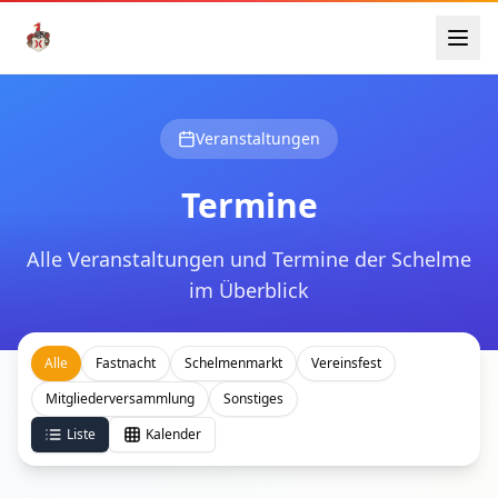
Veranstaltungen
Termine
Alle Veranstaltungen und Termine der Schelme
im Überblick
Alle
Fastnacht
Schelmenmarkt
Vereinsfest
Mitgliederversammlung
Sonstiges
Liste
Kalender